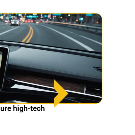
ture high-tech
Trouver 