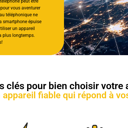
téléphone peut être
 pour vous aventurer
eau téléphonique ne
via smartphone épuise
tiliser un appareil
a plus longtemps.
s!
 clés pour bien choisir votre
 appareil fiable qui répond à vo