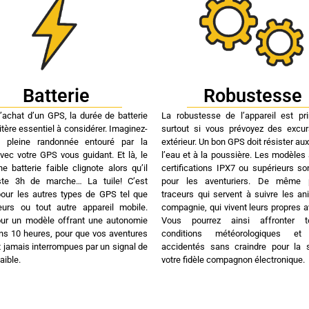
Batterie
Robustesse
l’achat d’un GPS, la durée de batterie
La robustesse de l’appareil est pri
itère essentiel à considérer. Imaginez-
surtout si vous prévoyez des excu
 pleine randonnée entouré par la
extérieur. Un bon GPS doit résister au
avec votre GPS vous guidant. Et là, le
l’eau et à la poussière. Les modèles
e batterie faible clignote alors qu’il
certifications IPX7 ou supérieurs so
ste 3h de marche… La tuile! C’est
pour les aventuriers. De même 
pour les autres types de GPS tel que
traceurs qui servent à suivre les a
eurs ou tout autre appareil mobile.
compagnie, qui vivent leurs propres a
ur un modèle offrant une autonomie
Vous pourrez ainsi affronter 
ns 10 heures, pour que vos aventures
conditions météorologiques et 
t jamais interrompues par un signal de
accidentés sans craindre pour la 
aible.
votre fidèle compagnon électronique.