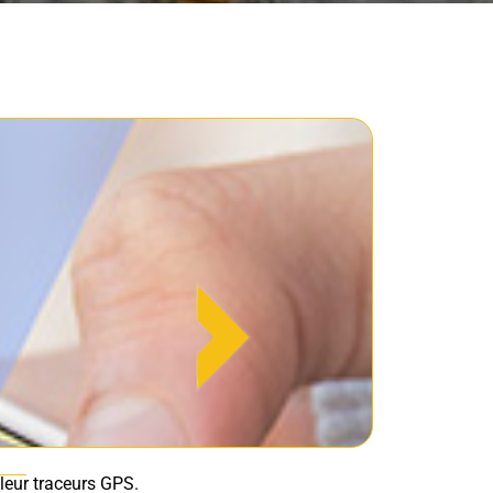
Traceur 
lleur traceurs GPS.
Inquiet pour