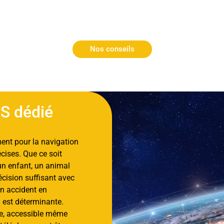
Nos conseils
PS dédié
ment pour la navigation
récises. Que ce soit
 un enfant, un animal
écision suffisant avec
un accident en
n est déterminante.
te, accessible même